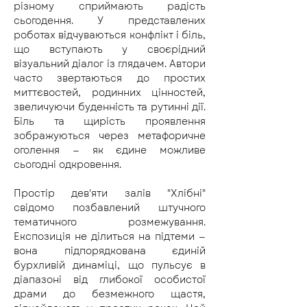
різному сприймають радість 
сьогодення. У представлених 
роботах відчуваються конфлікт і біль, 
що вступають у своєрідний 
візуальний діалог із глядачем. Автори 
часто звертаються до простих 
миттєвостей, родинних цінностей, 
звеличуючи буденність та рутинні дії. 
Біль та щирість проявлення 
зображуються через метафоричне 
оголення — як єдине можливе 
сьогодні одкровення.
Простір дев'яти залів "Хлібні" 
свідомо позбавлений штучного 
тематичного розмежування. 
Експозиція не ділиться на підтеми — 
вона підпорядкована єдиній 
бурхливій динаміці, що пульсує в 
діапазоні від глибокої особистої 
драми до безмежного щастя, 