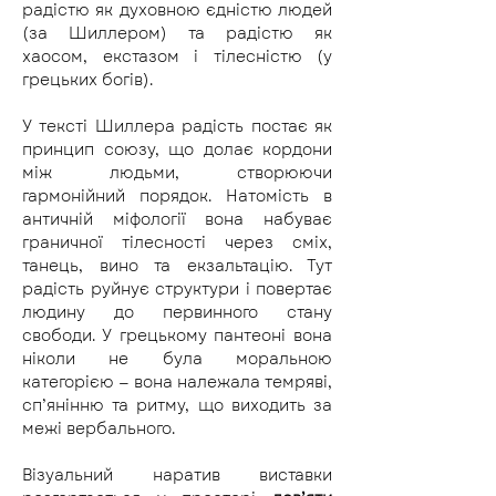
радістю як духовною єдністю людей 
(за Шиллером) та радістю як 
хаосом, екстазом і тілесністю (у 
грецьких богів).
У тексті Шиллера радість постає як 
принцип союзу, що долає кордони 
між людьми, створюючи 
гармонійний порядок. Натомість в 
античній міфології вона набуває 
граничної тілесності через сміх, 
танець, вино та екзальтацію. Тут 
радість руйнує структури і повертає 
людину до первинного стану 
свободи. У грецькому пантеоні вона 
ніколи не була моральною 
категорією — вона належала темряві, 
сп’янінню та ритму, що виходить за 
межі вербального.
Візуальний наратив виставки 