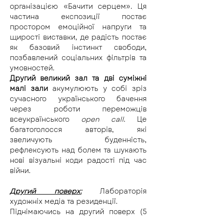
організацією «Бачити серцем». Ця 
частина експозиції постає 
простором емоційної напруги та 
щирості виставки, де радість постає 
як базовий інстинкт свободи, 
позбавлений соціальних фільтрів та 
умовностей.
Другий великий зал та дві суміжні 
малі зали
 акумулюють у собі зріз 
сучасного українського бачення 
через роботи переможців 
всеукраїнського 
open call
. Це 
багатоголосся авторів, які 
звеличують буденність, 
рефлексують над болем та шукають 
нові візуальні коди радості під час 
війни.
Другий поверх:
Лабораторія 
художніх медіа та резиденції.
Піднімаючись на другий поверх (5 