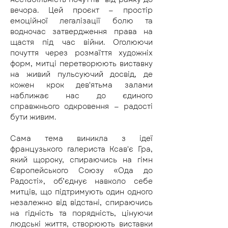
вечора. Цей проєкт — простір 
емоційної легалізації болю та 
водночас затвердження права на 
щастя під час війни. Оголюючи 
почуття через розмаїття художніх 
форм, митці перетворюють виставку 
на живий пульсуючий досвід, де 
кожен крок дев'ятьма залами 
наближає нас до єдиного 
справжнього одкровення — радості 
бути живим.
Сама тема виникла з ідеї 
французького галериста Ксав'є Гра, 
який щороку, спираючись на гімн 
Європейського Союзу «Ода до 
Радості», об’єднує навколо себе 
митців, що підтримують один одного 
незалежно від відстані, спираючись 
на гідність та порядність, цінуючи 
людські життя, створюють виставки 