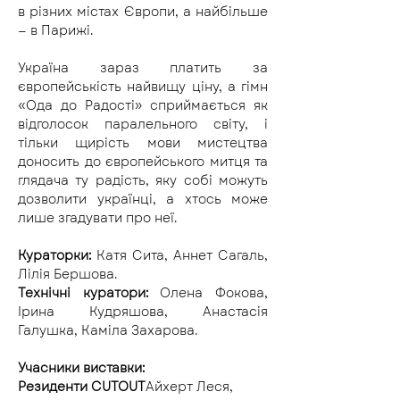
в різних містах Європи, а найбільше 
— в Парижі.
Україна зараз платить за 
європейськість найвищу ціну, а гімн 
«Ода до Радості» сприймається як 
відголосок паралельного світу, і 
тільки щирість мови мистецтва 
доносить до європейського митця та 
глядача ту радість, яку собі можуть 
дозволити українці, а хтось може 
лише згадувати про неї.
Кураторки:
 Катя Сита, Аннет Сагаль, 
Лілія Бершова.
Технічні куратори:
 Олена Фокова, 
Ірина Кудряшова, Анастасія 
Галушка, Каміла Захарова.
Учасники виставки:
Резиденти CUTOUT
Айхерт Леся, 