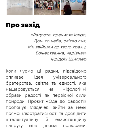
Про захід
«Радосте, пречиста іскро,
Донько неба, світло дня,
Ми ввійшли до твого храму,
Божественна, чарівна!»
Фрідріх Шиллер
Коли чуємо ці рядки, підсвідомо 
спливає ідея універсального 
братерства, світла та єдності, яка 
нашаровується на міфологічні 
образи радості як первісної сили 
природи. Проєкт «Ода до радості» 
пропонує глядачеві вийти за межі 
прямої ілюстративності та дослідити 
інтелектуальну й екзистенційну 
напругу між двома полюсами: 