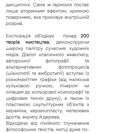
дисципліні. Сама ж гармонія постає 
лише вторинним ефектом, крихкою 
поверхнею, яка приховує внутрішній 
розрив.
Експозиція об’єднує  понад 
200 
творів мистецтва
, демонструючи 
широку палітру сучасних художніх 
медіа. Діалог класичного живопису, 
авторської фотографії та 
альтернативних фотопроцесів 
(ціанотипії та амбротипії) вступає із 
різноманіттям графіки (від малюнка 
кульковою ручкою, лінером чи 
олівцем до кольорової ксилографії та 
цифрових технік друку), а також із 
пластикою скульптурних об'єктів з 
кераміки, керамопласту, металевих 
дротів, акрилу й дерева.
Відходячи від лінійного тлумачення 
філософських текстів, митці дуже по-