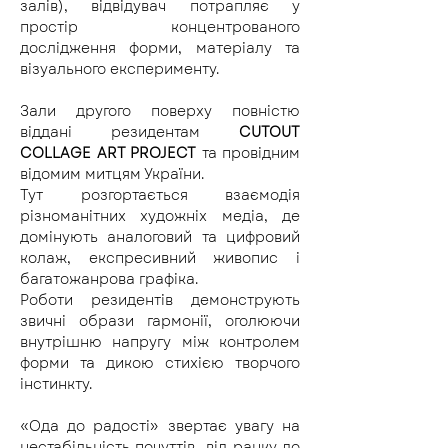
залів), відвідувач потрапляє у 
простір концентрованого 
дослідження форми, матеріалу та 
візуального експерименту.
Зали другого поверху повністю 
віддані резидентам 
CUTOUT 
COLLAGE ART PROJECT
 та провідним 
відомим митцям України.
Тут розгортається взаємодія 
різноманітних художніх медіа, де 
домінують аналоговий та цифровий 
колаж, експресивний живопис і 
багатожанрова графіка. 
Роботи резидентів демонструють 
звичні образи гармонії, оголюючи 
внутрішню напругу між контролем 
форми та дикою стихією творчого 
інстинкту.
«Ода до радості» звертає увагу на 
нестабільність почуттів  від ранку до 