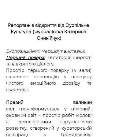
Репортаж з відкриття від Суспільне 
Культура (журналістка Катерина 
Оникійчук)
Експозиційний маршрут виставки:
Перший поверх:
Територія щирості 
та відкритого діалогу.
Простір першого поверху (4 зали) 
заземлює концепцію у площину 
чистого емоційного досвіду та 
взаємодії.
Правий великий 
зал
 трансформується у цілісний, 
окремий світ — простір робіт молоді 
з комплексними порушеннями 
розвитку, створений у кураторській 
співпраці з Громадською 