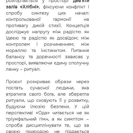
розгортається у просторі 
дев’яти 
залів «Хлібні»
, фіксуючи конфлікт і 
спробу синтезу цих начал: 
контрольованої гармонії на 
противагу дикій стихії. Концепція 
досліджує напругу між радістю як 
ідеєю та радістю як досвідом; між 
контролем і розчиненням; між 
мораллю та інстинктом. Питання 
балансу та доречності зависає у 
просторі, виявляючи єдину сполучну 
ланку — ритуал.
Проєкт розкриває образи через 
постать сучасної людини, яка 
втратила свого бога, але зберегла 
ритуали, що сковують її у розвитку, 
будуючи ілюзію безпеки. У цій 
перспективі «Ода» читається не як 
тріумфальний гімн, а як симптом — 
спроба дисциплінувати те, що за 
своєю природою не піддається 