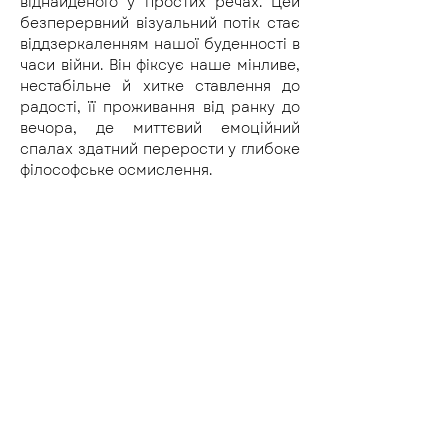
віднайденого у простих речах. Цей 
безперервний візуальний потік стає 
віддзеркаленням нашої буденності в 
часи війни. Він фіксує наше мінливе, 
нестабільне й хитке ставлення до 
радості, її проживання від ранку до 
вечора, де миттєвий емоційний 
спалах здатний перерости у глибоке 
філософське осмислення.