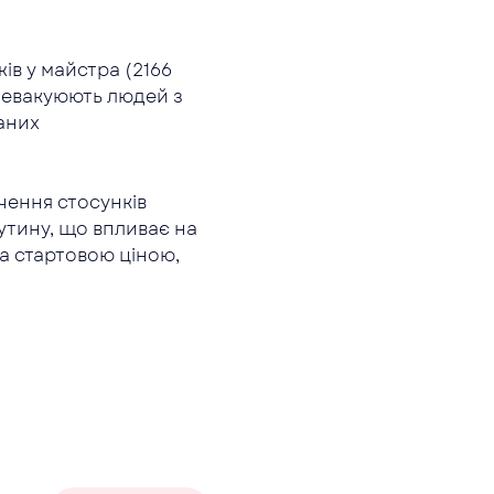
в у майстра (2166 
і евакуюють людей з 
аних 
чення стосунків 
утину, що впливає на 
а стартовою ціною, 