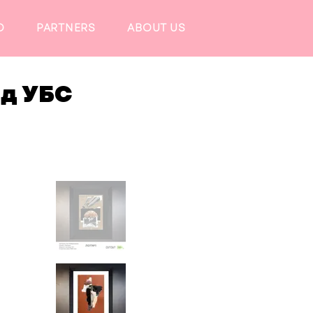
O
PARTNERS
ABOUT US
ід УБС