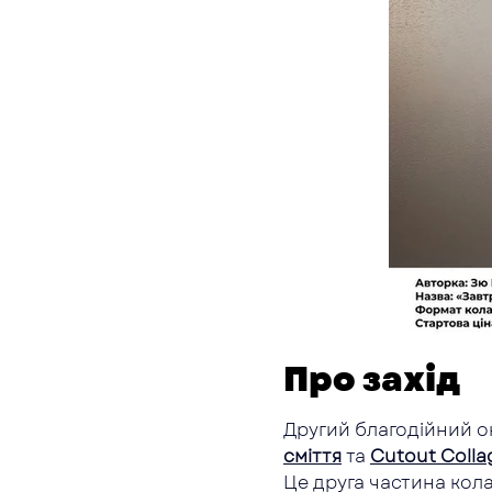
Про захід
Другий благодійний он
сміття
 та 
Cutout Collag
Це друга частина колаж