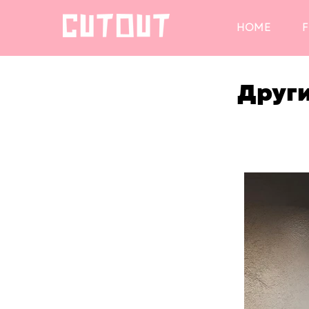
HOME
F
Други