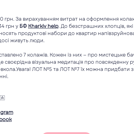
0 грн. За вирахуванням витрат на оформлення колажі
4 грн у 
БФ 
Kharkiv help
. До безстрашних хлопців, як
 носять продуктові набори до квартир напівзруйнов
досі живуть люди.
ставлено 7 колажів. Кожен із них — про мистецьке ба
е своєрідна візуальна медитація про повсякденну р
овкола.Увага! ЛОТ №5 та ЛОТ №7 їх можна придбати з
ні.
🇦
agram
ebook