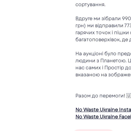
сортування.
Вдруге ми зібрали 990
грн) ми відправили 773
гарячих точок і пішки
багатоповерхівок, де 
На аукціоні було пред
людини з Планетою. Ц
нас самих і Простір д
вказаною на зображен
Разом до перемоги! 🇺
No Waste Ukraine Inst
No Waste Ukraine Fac