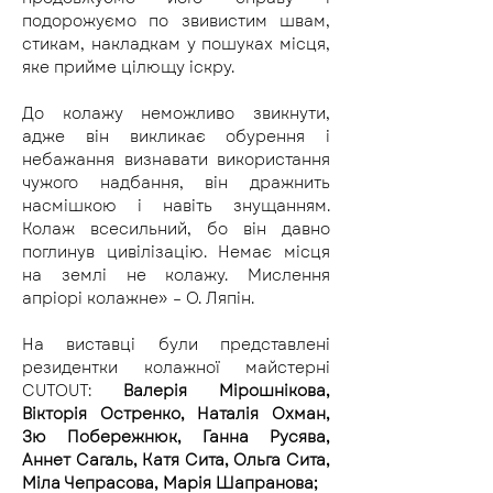
подорожуємо по звивистим швам, 
стикам, накладкам у пошуках місця, 
яке прийме цілющу іскру.
До колажу неможливо звикнути, 
адже він викликає обурення і 
небажання визнавати використання 
чужого надбання, він дражнить 
насмішкою і навіть знущанням. 
Колаж всесильний, бо він давно 
поглинув цивілізацію. Немає місця 
на землі не колажу. Мислення 
апріорі колажне» – О. Ляпін.
На виставці були представлені 
резидентки колажної майстерні 
CUTOUT: 
Валерія Мірошнікова, 
Вікторія Остренко, Наталія Охман, 
Зю Побережнюк, Ганна Русява, 
Аннет Сагаль, Катя Сита, Ольга Сита, 
Міла Чепрасова, Марія Шапранова;