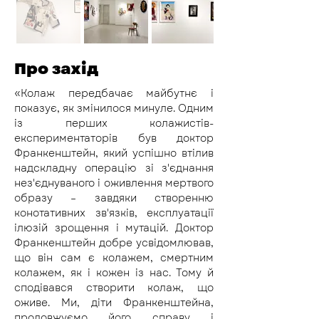
Про захід
«Колаж передбачає майбутнє і 
показує, як змінилося минуле. Одним 
із перших колажистів-
експериментаторів був доктор 
Франкенштейн, який успішно втілив 
надскладну операцію зі з'єднання 
нез'єднуваного і оживлення мертвого 
образу – завдяки створенню 
конотативних зв'язків, експлуатації 
ілюзій зрощення і мутацій. Доктор 
Франкенштейн добре усвідомлював, 
що він сам є колажем, смертним 
колажем, як і кожен із нас. Тому й 
сподівався створити колаж, що 
оживе. Ми, діти Франкенштейна, 
продовжуємо його справу і 