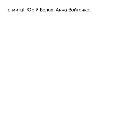
та митці: 
Юрій Болса, Анна Войтенко, 
Тіберій Сільваші, Ярослав Голубчик, 
Андрій Дутченко, Анатолій Квітка, 
Євген Коршунов, Олександра 
Кришовська, Антон Логов, 
Олександр Ляпін, Олександр 
Мещеряк, Ірина Рилач (Книга), 
Андрій Страхов, Олександра Чічкан, 
Flora Gatsenko.
Куратори: 
Олександр Ляпін, Аннет 
Сагаль, Катя Сита, Ольга Сита.
Центр Сучасного Мистецтва «Білий 
Світ», Київ, Україна.
< Попередня
Наступна >
Всі виставки