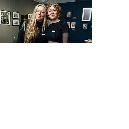
ДЯКУЄМО ВАМ!
Ця кнопка, для тих, хто хоче
підтримати артпроєкт, переважно
міжнародних колег.
ПІДТРИМАТИ
НАШІ ПРОЄКТИ