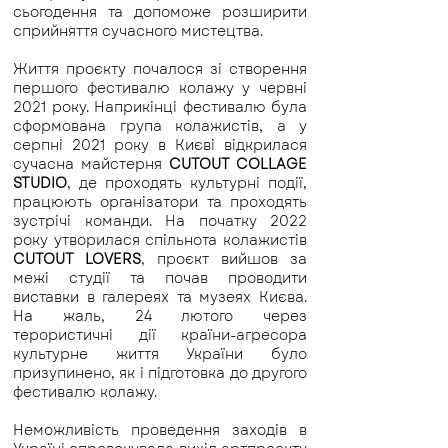
сьогодення та допоможе розширити
сприйняття сучасного мистецтва.
Життя проєкту почалося зі створення
першого фестивалю колажу у червні
2021 року. Наприкінці фестивалю була
сформована група колажистів, а у
серпні 2021 року в Києві відкрилася
сучасна майстерня
CUTOUT COLLAGE
STUDIO
, де проходять культурні події,
працюють організатори та проходять
зустрічі команди. На початку 2022
року утворилася спільнота колажистів
CUTOUT LOVERS
, проєкт вийшов за
межі студії та почав проводити
виставки в галереях та музеях Києва.
На жаль, 24 лютого через
терористичні дії країни-агресора
культурне життя України було
призупинено, як і підготовка до другого
фестивалю колажу.
Неможливість проведення заходів в