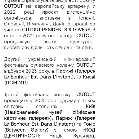
Україні спровокувала вихід артпроєкту
CUTOUT
на європейську артарену. У
2022 році проєкт дистанційно
організував виставки в Іспанії,
Словенії, Німеччині, Данії та Ізраїлі. за
участю
CUTOUT RESIDENTS & LOVERS
. З
серпня 2022 року по сьогодні
CUTOUT
продовжує вести культурно-
виставкову діяльність в Україні та світі.​
​Другий у
країнський міжнародний
фестиваль сучасного колажу
CUTOUT
відбувся 2023 року, в
Парижі (Галерея
Le Bonheur Est Dans L’Instant)
, та
Києві
(ЦСМ М17)
.
Третій фестиваль колажу
CUTOUT
проходить у 2025 році одразу в трьох
світових столицях —
Київ
(Національний музей «Київська
картинна галерея»)
,
Париж (Галерея
Le Bonheur Est Dans L’Instant)
та
Токіо
(Between Gallery)
з темою
«КОД
ІДЕНТИЧНОСТІ: Нація, Культура,